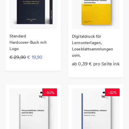
Standard
Digitaldruck für
Hardcover-Buch mit
Lernunterlagen,
Logo
Loseblattsammlungen
uvm.
Ursprünglicher Preis war: € 29,90
Aktueller Preis ist: € 19,90.
€
29,90
€
19,90
ab 0,39 € pro Seite inkl. Gr
-
50
%
-
32
%