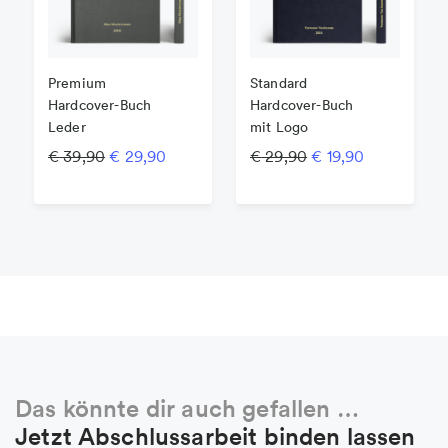
Premium
Standard
Hardcover-Buch
Hardcover-Buch
Leder
mit Logo
Ursprünglicher Preis war: € 39,90
Aktueller Preis ist: € 29,90.
Ursprünglicher Pre
Aktueller Pr
€
39,90
€
29,90
€
29,90
€
19,90
Das könnte dir auch gefallen …
Jetzt Abschlussarbeit binden lassen