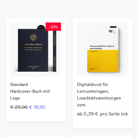
-
33
%
Standard
Digitaldruck für
Hardcover-Buch mit
Lernunterlagen,
Logo
Loseblattsammlungen
uvm.
Ursprünglicher Preis war: € 29,90
Aktueller Preis ist: € 19,90.
€
29,90
€
19,90
ab 0,39 € pro Seite inkl. Gr