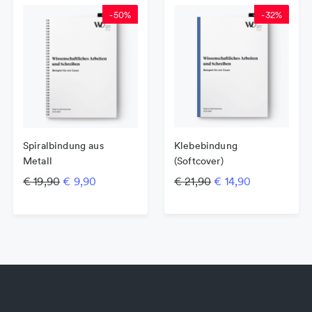
-
50
%
-
32
%
Spiralbindung aus
Klebebindung
Metall
(Softcover)
Ursprünglicher Preis war: € 19,90
Aktueller Preis ist: € 9,90.
Ursprünglicher Prei
Aktueller Pre
€
19,90
€
9,90
€
21,90
€
14,90