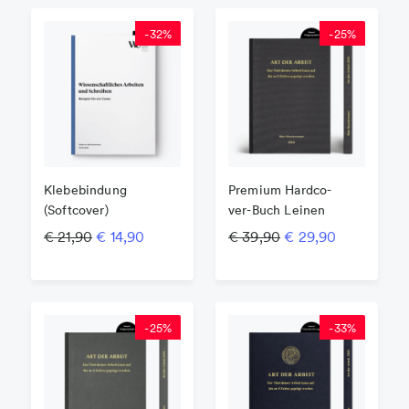
-
32
%
-
25
%
Klebebindung
Premium Har­d­­co­­
(Softcover)
ver-Buch Leinen
Ursprünglicher Preis war: € 21,90
Aktueller Preis ist: € 14,90.
Ursprünglicher Pre
Aktueller P
€
21,90
€
14,90
€
39,90
€
29,90
-
25
%
-
33
%