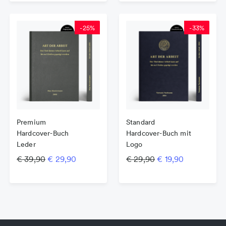
-
25
%
-
33
%
Premium
Standard
Hardcover-Buch
Hardcover-Buch mit
Leder
Logo
Ursprünglicher Preis war: € 39,90
Aktueller Preis ist: € 29,90.
Ursprünglicher Pre
Aktueller Pr
€
39,90
€
29,90
€
29,90
€
19,90