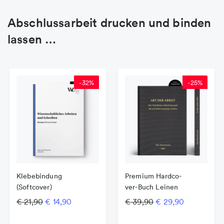
Abschlussarbeit drucken und binden
lassen …
-
32
%
-
25
%
Klebebindung
Premium Har­d­­co­­
(Softcover)
ver-Buch Leinen
Ursprünglicher Preis war: € 21,90
Aktueller Preis ist: € 14,90.
Ursprünglicher Pre
Aktueller P
€
21,90
€
14,90
€
39,90
€
29,90