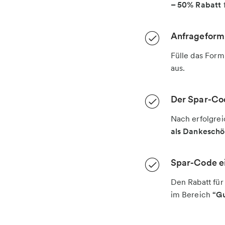
– 50% Rabatt
f
Anfrageformu
Fülle das Form
aus.
Der Spar-Cod
Nach erfolgrei
als Dankesch
Spar-Code e
Den Rabatt für
im Bereich
“Gu