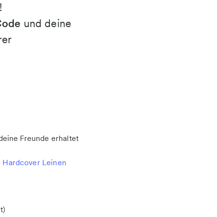
!
Code
und deine
rer
deine Freunde erhaltet
 Hardcover Leinen
t)