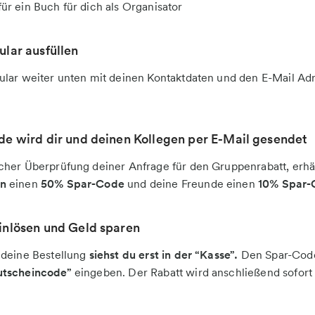
ür ein Buch für dich als Organisator
lar ausfüllen
ular weiter unten mit deinen Kontaktdaten und den E-Mail Ad
e wird dir und deinen Kollegen per E-Mail gesendet
cher Überprüfung deiner Anfrage für den Gruppenrabatt, erhäl
ön
einen
50% Spar-Code
und deine Freunde einen
10% Spar
inlösen und Geld sparen
 deine Bestellung
siehst du erst in der “Kasse”.
Den Spar-Code 
tscheincode”
eingeben. Der Rabatt wird anschließend sofor