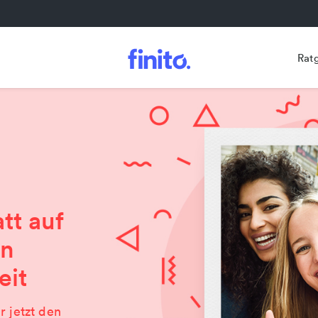
Rat
tt auf
en
eit
r jetzt den